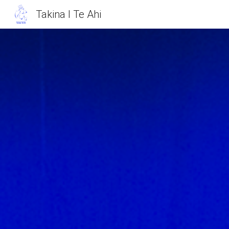
Takina I Te Ahi
Sk